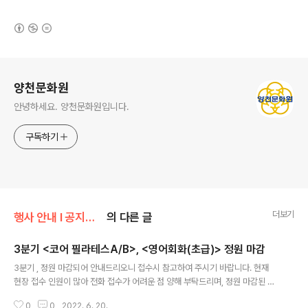
(새창열림)
로그 정보
양천문화원
안녕하세요. 양천문화원입니다.
구독하기
더보기
행사 안내 Ι 공지사항/공지사항
의 다른 글
3분기 <코어 필라테스A/B>, <영어회화(초급)> 정원 마감
글 내용
3분기 , 정원 마감되어 안내드리오니 접수시 참고하여 주시기 바랍니다. 현재
현장 접수 인원이 많아 전화 접수가 어려운 점 양해 부탁드리며, 정원 마감된 강
좌는 홈페이지 공지 하겠습니다. 많은 관심과 성원에 감사드립니다.
0
0
2022. 6. 20.