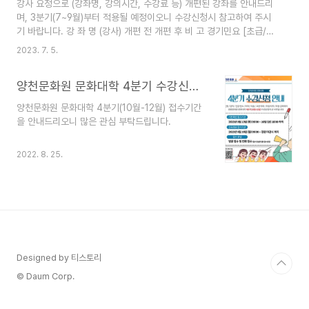
강사 요청으로 (강좌명, 강의시간, 수강료 등) 개편된 강좌를 안내드리
2651-5300 양천문화원 사무국
며, 3분기(7~9월)부터 적용될 예정이오니 수강신청시 참고하여 주시
기 바랍니다. 강 좌 명 (강사) 개편 전 개편 후 비 고 경기민요 [초급/중
급] ( 신 자 순) 수강료 99,000원 120,000원 클래식 포크기타 (장 동
2023. 7. 5.
욱) 수강료 66,000원 90,000원 댄스스포츠, 웰빙댄스 (윤 보 석) 수
강료 45,000원 90,000원 남성합창 (조 미 경) 남성합창 혼성합창
양천문화원 문화대학 4분기 수강신청 안내
일본어회화 [고급] (미나미 카나코) 미나미 카나코 (건강상의 이유로 강
사 변경 요청) - 스페인어 (박 기 호) 매주 월 10:30~12:00 [중급] 매
양천문화원 문화대학 4분기(10월-12월) 접수기간
주 화 10:30~12:00 [고급] 월 10:30~12:00 [중·고급반 운영] 화
을 안내드리오니 많은 관심 부탁드립니다.
10:30~12:0..
2022. 8. 25.
Designed by 티스토리
© Daum Corp.