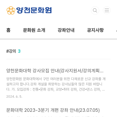
본문 바로가기
홈
문화원 소개
강좌안내
공지사항
강의
3
양천문화대학 강사모집 안내(강사지원서/강의계획서 양식 등)
양천문화원 문화대학에서 구민 여러분을 위한 다채로운 신규 강좌를 개
설하고자 합니다.강좌 개설을 희망하는 강사님들의 많은 지원 바랍니
다. 가. 모집강좌 : 전통⦁문화 강좌, 교양⦁취미 강좌, 건강⦁댄스 강좌, 노
래⦁음악 강좌, 취업⦁자격 강좌, 어학 강좌, 미술 강좌, 아동 강좌 등 1.
2024. 6. 5.
제출서류- 강사지원서 (첨부된 양식으로 작성)- 강의계획서 (첨부된 양
식으로 작성)- 포트폴리오 등 (필요시) 2. 제출방법- 이메일 제출 :
문화대학 2023-3분기 개편 강좌 안내(23.07.05)
26515300@hanmail.net 제출된 서류는 반환하지 않으며 본원 인
사위원회의 심의를 거쳐 개설 강좌와 시기 등을 결정합니다. 문의: 02-