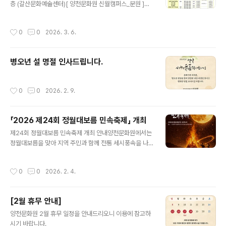
기념 촬영 ■ 신청 방법- 양천문화원 홈페이지 신청서 다운
층 (갈산문화예술센터)[ 양천문화원 신월캠퍼스_분원 ]위
로드 → 작성 후 이메일(26515300@hanmail.net) 접
치 : 서울 양천구 곰달래로 36 (신월문화예술센터)
수 ■ 참가 혜택- 참..
작성시간
0
0
2026. 3. 6.
병오년 설 명절 인사드립니다.
작성시간
0
0
2026. 2. 9.
「2026 제24회 정월대보름 민속축제」 개최
글 내용
제24회 정월대보름 민속축제 개최 안내양천문화원에서는
정월대보름을 맞아 지역 주민과 함께 전통 세시풍속을 나
누는「제24회 정월대보름 민속축제」를 개최합니다. 달집태
우기와 다양한 전통공연·체험행사를 통해한 해의 건강과
작성시간
0
0
2026. 2. 4.
안녕을 기원하는 뜻깊은 자리에 주민 여러분의 많은 관심
과 참여를 바랍니다.■ 행사 개요행 사 명 : 제24회 정월대
보름 민속축제일 시 : 2026년 2월 28일(토) 오후 3시장
[2월 휴무 안내]
소 : 양천구 안양천 둔치 야구장 (신정교 아래)주 최 : 양천
글 내용
문화원후 원 : 양천구■ 주요 프로그램▶ 전통공연개막식
양천문화원 2월 휴무 일정을 안내드리오니 이용에 참고하
및 개막공연지역문화예술단 공연(외줄타기, 길놀이, 판소
시기 바랍니다.