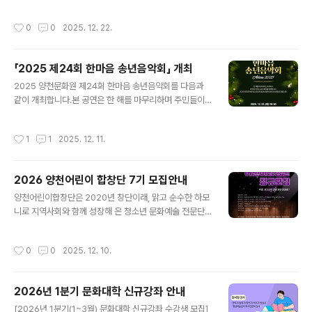
작성시간
0
0
2025. 12. 22.
「2025 제24회 한마음 송년음악회」 개최
글 내용
2025 양천문화원 제24회 한마음 송년음악회를 다음과
같이 개최합니다.본 공연은 한 해를 마무리하며 주민들이
함께 즐길 수 있는 연말 문화행사로 마련된 것입니다. MC
조영구를 비롯하여 신성, 김범룡, 김양, 우순실, 조은성, 라
작성시간
1
1
2025. 12. 11.
클라쎄 등이 출연하여 다양한 무대를 선보일 예정입니다.
공연 일정은 아래와 같습니다. ○ 일 시 : 2025. 12. 23.
(화) 18:30○ 장 소 : 양천문화회관 대극장○ 출 연 : 조영
2026 양천어린이 합창단 7기 모집안내
구(MC), 신성, 김범룡, 김양, 우순실, 조은성, 라클라쎄○
글 내용
관 람 : 전석 선착순 무료 입장 많은 관심과 참여를 바랍니
양천어린이합창단은 2020년 창단이래, 맑고 순수한 하모
다.
니로 지역사회와 함께 성장해 온 청소년 문화예술 전문단
체입니다.현재 약 50여 명의 정·명예단원 및 예비단원이
활동 중이며, 그동안 20회 이상의 초청·기획공연과 정기연
작성시간
0
0
2025. 12. 10.
주회를 통해 지역과 세대를 아우르는 감동의 무대를 만들
어 왔습니다. 합창은 아이들이 협력과 배려, 표현력과 자신
감을 배우는 소중한 예술교육의 장입니다.양천어린이합창
2026년 1분기 문화대학 신규강좌 안내
단은 단순한 음악활동을 넘어, 공동체 안에서 함께 성장하
글 내용
는 인성예술교육 모델로 발전하고 있습니다. 2025년에는
[2026년 1분기(1~3월) 문화대학 신규강좌 수강생 모집]