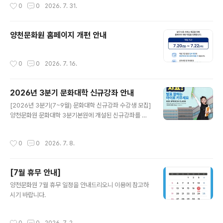
작성시간
0
0
2026. 7. 31.
할 예정입니다.양천구민 여러분의 많은 관심과 관람 부탁
드립니다.[연주 프로그램]- 대중가요 -다시 만난 세계(..
양천문화원 홈페이지 개편 안내
작성시간
0
0
2026. 7. 16.
2026년 3분기 문화대학 신규강좌 안내
글 내용
[2026년 3분기(7~9월) 문화대학 신규강좌 수강생 모집]
양천문화원 문화대학 3분기본원에 개설된 신규강좌를 소
개합니다. ○ 운영시기 : 2026년 7월~9월 (3개월)○ 신
규강좌 접수시기 : 정원 마감시까지○ 접수방법 : 양천문화
작성시간
0
0
2026. 7. 8.
원 사무국 방문 및 전화접수○ 문의전화: 02-2651-530
0 (본원) / 02-2699-9585 (신월캠퍼스)
[7월 휴무 안내]
글 내용
양천문화원 7월 휴무 일정을 안내드리오니 이용에 참고하
시기 바랍니다.
작성시간