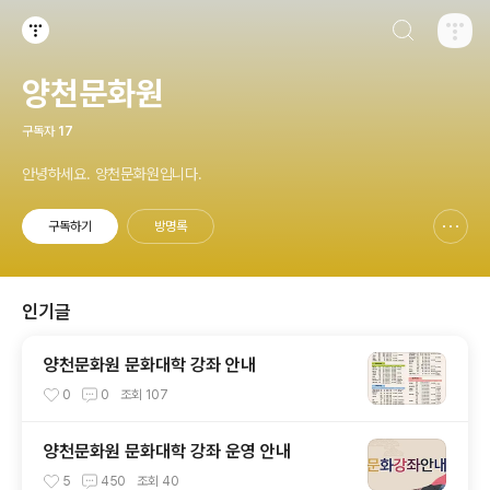
검색하기
티스토리
양천문화원
구독자
17
안녕하세요. 양천문화원입니다.
구독하기
방명록
신고하기 레이어
열기
인기글
양천문화원 문화대학 강좌 안내
0
0
조회
107
양천문화원 문화대학 강좌 운영 안내
5
450
조회
40