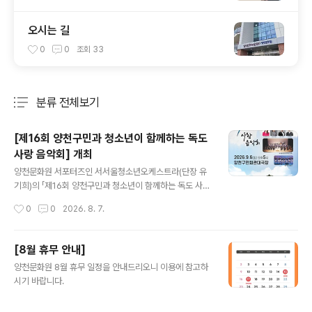
오시는 길
0
0
조회
33
분류 전체보기
주요 글 목록
[제16회 양천구민과 청소년이 함께하는 독도
사랑 음악회] 개최
글 내용
양천문화원 서포터즈인 서서울청소년오케스트라(단장 유
기희)의 「제16회 양천구민과 청소년이 함께하는 독도 사랑
음악회」가오는 2026년 9월 6일(일) 오후 5시, 양천구민
작성시간
0
0
2026. 8. 7.
회관 대극장에서 개최됩니다.이번 음악회는 독도의 역사와
의미를 문화예술을 통해 되새기고,지역 주민과 청소년이
음악으로 하나 되어 나라사랑의 마음을 나누고자 마련된
[8월 휴무 안내]
뜻깊은 공연입니다.이번 무대에서는 클래식과 국악, 대중
글 내용
양천문화원 8월 휴무 일정을 안내드리오니 이용에 참고하
음악을 아우르는 풍성한 프로그램이 펼쳐집니다. 유기희
시기 바랍니다.
지휘자의 지휘 아래 유다원 아나운서의 사회로 진행되며,
소프라노 김정우, 베이스 박종선, 정가 신윤솔,양천어린이
합창단이 함께 출연하여 감동적이고 아름다운 무대를 선사