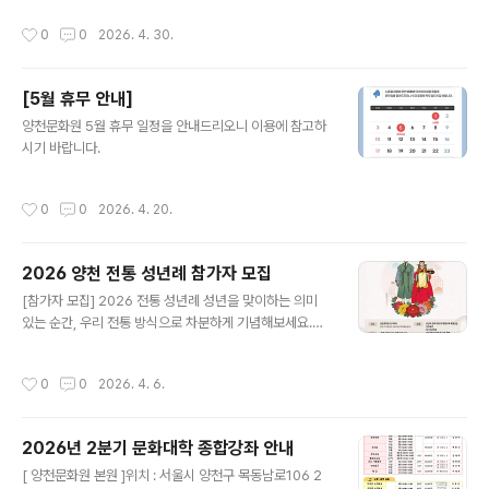
천문화원에서는 올해 성년을 맞이한 청년들이 전통 한복을
작성시간
0
0
2026. 4. 30.
입고 성년의 예를 배우며 그 의미를 되새기는 자리를 마련
했습니다. 우리 전통의 아름다움을 함께 나누고, 인생의 소
중한 첫걸음을 내딛는 청년들을 위해 가족과 지인 여러분
[5월 휴무 안내]
의 많은 관심과 참여를 부탁드립니다. 행사 개요일시: 202
글 내용
6.05.09.(토) 11:00 장소: 양천문화원 잔디마당 (양천구
양천문화원 5월 휴무 일정을 안내드리오니 이용에 참고하
목동남로 106, 갈산문화예술센터) 대상: 올해 성년이 되는
시기 바랍니다.
양천구 청소년 무료 관람주최/후원: 양천문화원 / 양천구
문의: 02-2651-5300
작성시간
0
0
2026. 4. 20.
2026 양천 전통 성년례 참가자 모집
글 내용
[참가자 모집] 2026 전통 성년례 성년을 맞이하는 의미
있는 순간, 우리 전통 방식으로 차분하게 기념해보세요.한
복을 입고 예를 배우며 어른으로 나아가는 뜻깊은 시간을
함께할 전통 성년례 참가자를 모집합니다. ■ 행사 개요-
작성시간
0
0
2026. 4. 6.
일시: 2026년 5월 9일(토) 11:00- 장소: 양천문화원 잔
디마당 (양천구 목동남로 106, 갈산문화예술센터) ■ 모집
대상- 2026년 성년이 되는 양천구 청소년 (2007년생 /
2026년 2분기 문화대학 종합강좌 안내
만 19세, 男 : 3, 女 : 3 ) ■ 행사 내용- 성년자 한복 착용
글 내용
및 예절 교육, 예행연습- 식전 공연- 1부 전통 성년례- 2부
[ 양천문화원 본원 ]위치 : 서울시 양천구 목동남로106 2