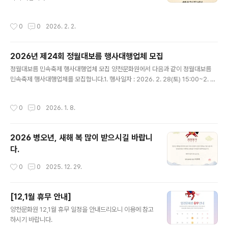
리, 민요, 한국무용, 풍물놀이, 택견, 국악 비보이 등)▶ 체
험행사떡메치기, 부럼깨기연날리기, 팽이치기쥐불놀이, 소
작성시간
0
0
2026. 2. 2.
원쓰기윷놀이, 널뛰기, 투호던..
2026년 제24회 정월대보름 행사대행업체 모집
글 내용
정월대보름 민속축제 행사대행업체 모집 양천문화원에서 다음과 같이 정월대보름
민속축제 행사대행업체를 모집합니다.1. 행사일자 : 2026. 2. 28(토) 15:00~2. 행
사장소 : 안양천 둔치 신정교 아래 2야구장3. 접수기간 : 2026. 1. 8.(목) 09:00 ~
16.(금) 18:00까지4. 응모부문 및 방법 : 정월대보름 행사대행(단독 또는 컨소시엄
작성시간
0
0
2026. 1. 8.
으로 응모)5. 응모자격 : 지역문화행사 경력을 가지고 있고 소정의 자격을 갖춘 자○
우리원이 제시하는 대보름행사 내용을 수락하는 사업자○ 다년간 지역문화행사관련
업에 종사하여 문화 관련행사 경력 소유자ㆍ행사관련 비품 및 관련 장비를 일정에 차
2026 병오년, 새해 복 많이 받으시길 바랍니
질 없이 공급 가능한 사업자ㆍ대보름행사를 원활히 수행하여 지역문화예술 발전에
다.
기여할 수 있는 사업자6. 행사..
작성시간
0
0
2025. 12. 29.
[12,1월 휴무 안내]
글 내용
양천문화원 12,1월 휴무 일정을 안내드리오니 이용에 참고
하시기 바랍니다.