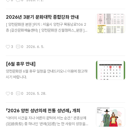
0
0
2026. 7. 2.
2026년 3분기 문화대학 종합강좌 안내
글 내용
[ 양천문화원 본원 ]위치 : 서울시 양천구 목동남로106 2
층 (갈산문화예술센터) [ 양천문화원 신월캠퍼스_분원 ]위
치 : 서울 양천구 곰달래로 36 (신월문화예술센터)
작성시간
3
0
2026. 6. 5.
[6월 휴무 안내]
글 내용
양천문화원 6월 휴무 일정을 안내드리오니 이용에 참고하
시기 바랍니다.
작성시간
0
0
2026. 5. 28.
「2026 양천 성년의례 전통 성년례」 개최
글 내용
"아이의 시간을 지나 어른의 문턱에 서는 순간." 관혼상제
(冠婚喪祭) 중 하나인 '관례(冠禮)'는 한 사람의 성장을
축하하고 새로운 시작을 알리는 전통 성년의식입니다. 양