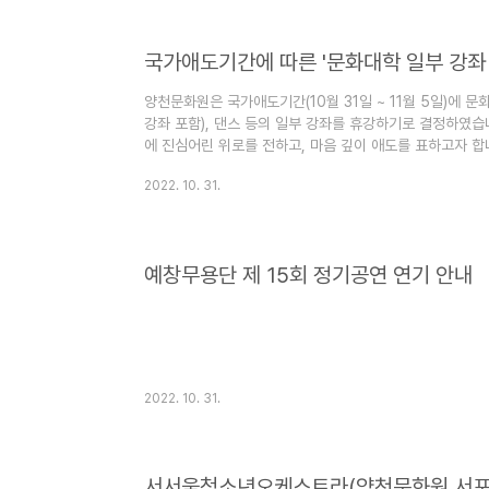
국가애도기간에 따른 '문화대학 일부 강좌 
양천문화원은 국가애도기간(10월 31일 ~ 11월 5일)에 
강좌 포함), 댄스 등의 일부 강좌를 휴강하기로 결정하였습
에 진심어린 위로를 전하고, 마음 깊이 애도를 표하고자 합
부탁드리며 이번에 휴강된 강좌는 5주차에 보강하도록 하겠
2022. 10. 31.
요, 한국무용, 우리춤, 판소리(남도민요), 장구교실 꽹과리
수요 성악, 금요 성악, 남성합창, 클래식포크기타교실, 드럼
소폰, 기타교실, 팝송영어, 시니어워킹, 라틴댄스(자이브), 
예창무용단 제 15회 정기공연 연기 안내
2022. 10. 31.
서서울청소년오케스트라(양천문화원 서포터