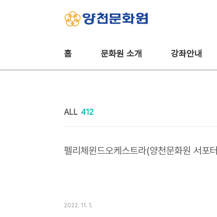
본문 바로가기
홈
문화원 소개
강좌안내
ALL
412
펠리체윈드오케스트라(양천문화원 서포터즈
2022. 11. 1.