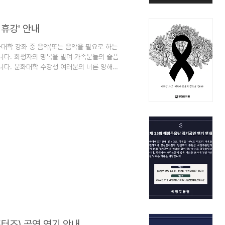
휴강' 안내
문화대학 강좌 중 음악(또는 음악을 필요로 하는
니다. 희생자의 명복을 빌며 가족분들의 슬픔
니다. 문화대학 수강생 여러분의 너른 양해
습니다. 감사합니다. ■ 휴강 강좌 경기민
교실, 장구교실, 사물놀이, 어르신 사물놀이,
교실, 플룻, 칼림바, 바이올린, 클라리넷&색
모던댄스(왈츠), 댄스스포츠, 웰빙댄스..
즈) 공연 연기 안내