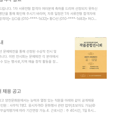
립니다. 1차 서류전형 합격자 여러분께 축하를 드리며 선정되지 못하신
명단을 통해 확인해 주시기 바라며, 차후 일정은 1차 서류전형 합격자에
⦁ 김○음 (010-****-1632)⦁ 황○선 (010-****-1683)⦁ 허○언
010-****-1685)⦁ 김○경 (010-****-6163) ※ 2차 면접일. - 일 시 :
내
5년 문예제전을 통해 선정된 수상작 전시 및
니다. 이번 전시회는 문예제전 각 분야에서
수 있는 행사로,지역 예술 창작 활동을 장려
문예제전에서 우수한 평가를 받은 작품들을
 예술적 깊이를 경험할 수 있는 소중한 시간
) 오전 10시 30분개전식: 2025년 11월 29
홀개전식 및 전시: 양천문화회관 전시실..
개 채용 공고
공고 양천문화원에서는 능력과 열정 있는 직원을 아래와 같이 공개채용
용인원 : 사무직 1명2. 응시자격① 문화행사 관련 업무(초보자도 가능)②
근무실적평가에 따라 기간연장 가능.4. 근로시간 : 주 40시간, 1일 8시간