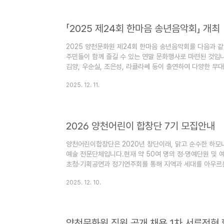
「2025 제24회 한마음 송년음악회」 개최
2025 양천문화원 제24회 한마음 송년음악회를 다음과 
주민들이 함께 즐길 수 있는 연말 문화행사로 마련된 것입니
김양, 우순실, 조은성, 라클라쎄 등이 출연하여 다양한 무
같습니다. ○ 일 시 : 2025. 12. 23.(화) 18:30○ 장 
2025. 12. 11.
신성, 김범룡, 김양, 우순실, 조은성, 라클라쎄○ 관 람 :
랍니다.
2026 양천어린이 합창단 7기 모집안내
양천어린이합창단은 2020년 창단이래, 맑고 순수한 하모
예술 전문단체입니다.현재 약 50여 명의 정·명예단원 및 
초청·기획공연과 정기연주회를 통해 지역과 세대를 아우르는
아이들이 협력과 배려, 표현력과 자신감을 배우는 소중한
2025. 12. 10.
순한 음악활동을 넘어, 공동체 안에서 함께 성장하는 인성
에는 기존 합창단 외에 ‘동요반’을 신설하여 예비 초등학생
수 있도록 하였으며, 개인지도·소규모 앙상블·무대 실연 
체로서의 전문성과 ..
양천문화원 직원 공개 채용 1차 서류전형