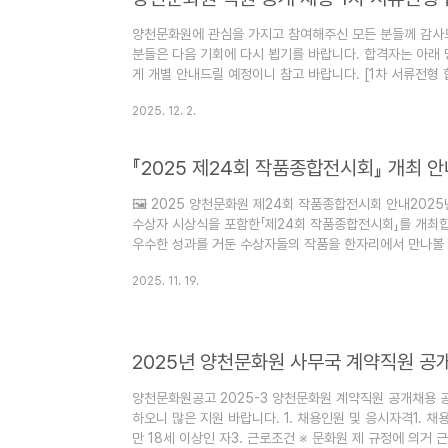
양천문화원에 관심을 가지고 참여해주신 모든 분들께 감사드
분들은 다음 기회에 다시 뵙기를 바랍니다. 합격자는 아래 
게 개별 안내드릴 예정이니 참고 바랍니다. [1차 서류전형 합격자]
(010-****-4403)⦁ 이○선 (010-****-9588)⦁ 곽○정 (
2025. 12. 2.
2025. 12. 3(수) 14:00~
『2025 제24회 작품종합전시회』 개최 안
🖼️ 2025 양천문화원 제24회 작품종합전시회 안내202
수상자 시상식을 포함한「제24회 작품종합전시회」를 개최합
우수한 성과를 거둔 수상자들의 작품을 한자리에서 만나볼 
하고 문화적 가치 확산을 도모하기 위해 마련되었습니다. 
2025. 11. 19.
한자리에서 만나볼 수 있는 전시로,수상작들의 창작 가치와
이 되기를 바랍니다.📅 일 정시상식: 2025년 11월 29일(토
일(토) 오전 11시 30분📍 장 소시상식: 해누리타운 아트
2025년 양천문화원 사무국 계약직원 공
양천문화원공고 2025-3 양천문화원 계약직원 공개채용 
하오니 많은 지원 바랍니다. 1. 채용인원 및 응시자격1. 채
만 18세 이상인 자3. 근로조건 ※ 문화원 제 규정에 의거 