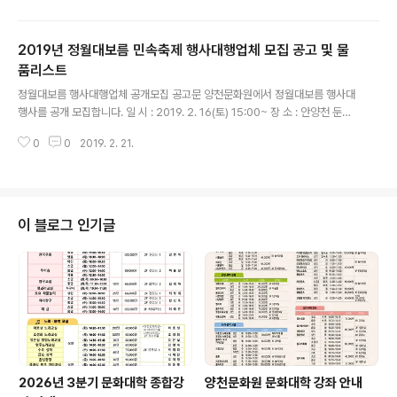
화원에서는 구민의날과 가정의달을 맞이하여 구민들을 대
상으로 우수 영화를 무료로 상영합니다. 선착순 무료 입장
2019년 정월대보름 민속축제 행사대행업체 모집 공고 및 물
이며, H열은 국가와 지역사회를 위해 헌신하시는 소방관·
환경공무관과 가족분들을 위한 자리이니 비워 두시기 바랍
품리스트
글 내용
니다. 주 관 : 양천문화원 문 의 : 양천문화원 사무국 2651-
정월대보름 행사대행업체 공개모집 공고문 양천문화원에서 정월대보름 행사대
5300 양천구청 문화체육과 2620-3404
행사를 공개 모집합니다. 일 시 : 2019. 2. 16(토) 15:00~ 장 소 : 안양천 둔치
A축구장(신정교 아래) 3. 공고(접수)기간 : 2019. 1. 11(금)~ 16(수) 18:00까
0
0
2019. 2. 21.
지 4. 응모부문 및 방법 : 정월대보름행사대행(단독 또는 컨소시엄으로 응모) 5.
응모자격 : 지역문화행사관련 경력을 가지고 있고 소정의 자격을 갖춘 자 ○ 우
리원이 제시하는 대보름행사 내용을 수락하는 사업자 ○ 다년간 지역문화행사
관련업에 종사하여 문화 관련행사 경력 소유자 ㆍ행사관련 비품 및 관련 장비를
일정에 차질 없이 공급 가능한 사업자 ㆍ대보름행사를 원활히 수행하여 지역문
이 블로그 인기글
화예술 발전에 기여할 수 있는 사업자 6. 행사금액 : ￦ 26..
2026년 3분기 문화대학 종합강
양천문화원 문화대학 강좌 안내