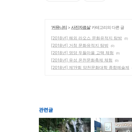
'
커뮤니티
>
사진자료실
' 카테고리의 다른 글
[2018년] 해외 라오스 문화유적지 탐방
(0)
[2018년] 거창 문화유적지 탐방
(0)
[2018년] 영양 두들마을 고택 체험
(0)
[2018년] 유성 온천문화축제 체험
(0)
[2018년] 제19회 양천문화대학 종합예술제
관련글