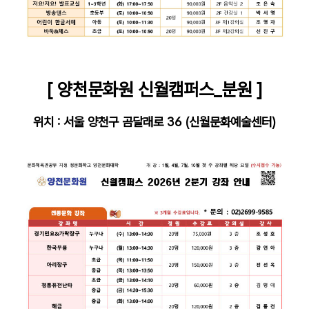
[ 양천문화원 신월캠퍼스_분원 ]
위치 :
서울 양천구 곰달래로 36
(신월
문화예술
센터)