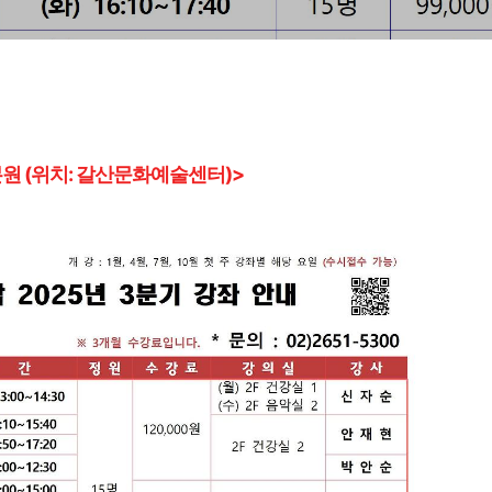
원 (위치: 갈산문화예술
센터)>