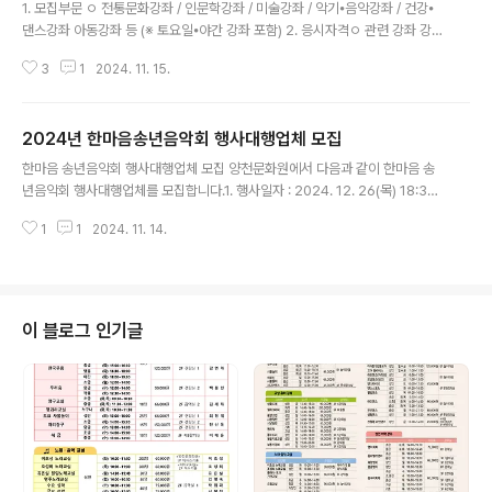
1. 모집부문 ㅇ 전통문화강좌 / 인문학강좌 / 미술강좌 / 악기⦁음악강좌 / 건강⦁
댄스강좌 아동강좌 등 (※ 토요일⦁야간 강좌 포함) 2. 응시자격ㅇ 관련 강좌 강사
누구나ㅇ 근면성실하고 적극적이며 문화원 강사로서 결격사유가 없는 자 3. 우
3
1
2024. 11. 15.
대사항 ㅇ 공신력 있는 기관에서 관련 분야와 관련하여 3년 이상 활동 경험이
있는 자 ㅇ 해당분야 전문교육 이수자 혹은 관련 자격증 소지자, 특기 적성 교사
우대 (공인자격증 제도가 없는 분야는 사회통념상 인정할 만한 민간자격증) 4.
2024년 한마음송년음악회 행사대행업체 모집
개설일정ㅇ 강의기간 : 협의ㅇ 장소 : 서울 양천구 목동남로 106, 양천문화원5.
글 내용
원서접수 및 심사 방법 ㅇ 서류 접수 ㅇ 접수방법 : 접수 이메일 주소: 265153
한마음 송년음악회 행사대행업체 모집 양천문화원에서 다음과 같이 한마음 송
00@hanmail.net - 양천문화원 홈페이지(www.양천문..
년음악회 행사대행업체를 모집합니다.1. 행사일자 : 2024. 12. 26(목) 18:30
~2. 행사장소 : 양천문화회관 2F 대극장3. 접수기간 : 2024. 11. 15.(금) 09:0
1
1
2024. 11. 14.
0 ~ 22.(금) 18:00까지4. 응모부문 : 한마음 송년음악회 행사대행5. 응모자
격 : 음악회 관련 경력을 가지고 있고 조성의 자격을 갖춘 자○ 우리 문화원이 제
시하는 송년음악회 내용을 수락하는 사업자○ 다년간 행사관련업(이벤트)에 종
사하여 음악회 관련행사 경력 소유자ㆍ음악회 관련 비품 및 관련 장비를 일정에
차질 없이 공급 가능한 사업자6. 행사금액 : ￦ 29,000,000원(부가세 포함)
이 블로그 인기글
○ 출연자⦁LED 무대⦁음악회 관련 비품 및 관련 ..