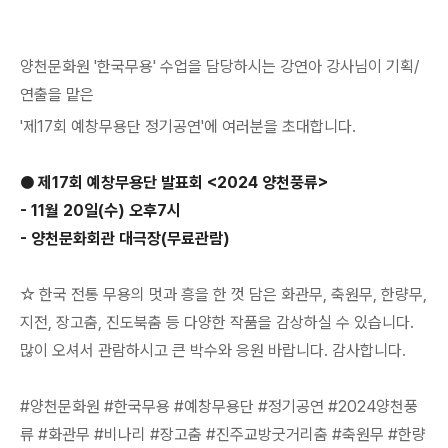
양천문화원 '한국무용' 수업을 담당하시는 강연아 강사님이 기획/
연출을 맡은
'제17회 예창무용단 정기공연'에 여러분을 초대합니다.
● 제17회 예창무용단 발표회 <2024 양천풍류>
- 11월 20일(수) 오후7시
- 양천문화회관 대극장(무료관람)
☆ 한국 전통 무용의 멋과 흥을 한 껏 담은 화관무, 축원무, 한량무,
지전, 장고춤, 진도북춤 등 다양한 작품을 감상하실 수 있습니다.
많이 오셔서 관람하시고 큰 박수와 응원 바랍니다
.
감사합니다.
#양천문화원 #한국무용 #예창무용단 #정기공연 #2024양천풍
류 #화관무 #비나리 #장고춤 #진주교방굿거리춤 #축원무 #한량