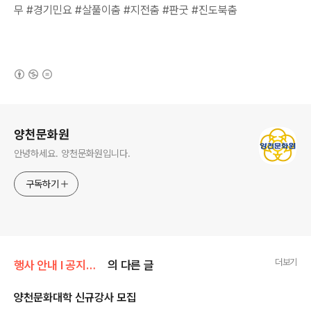
무 #경기민요 #살풀이춤 #지전춤 #판굿 #진도북춤
(새창열림)
로그 정보
양천문화원
안녕하세요. 양천문화원입니다.
구독하기
더보기
행사 안내 Ι 공지사항/공지사항
의 다른 글
양천문화대학 신규강사 모집
글 내용