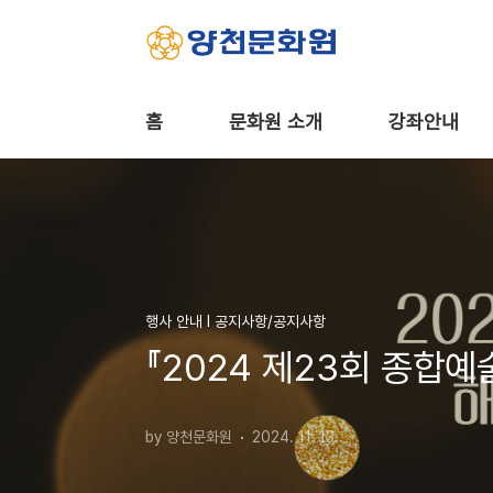
본문 바로가기
홈
문화원 소개
강좌안내
행사 안내 Ι 공지사항/공지사항
『2024 제23회 종합예
by 양천문화원
2024. 11. 13.