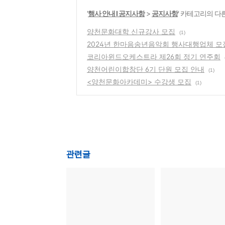
'
행사 안내 Ι 공지사항
>
공지사항
' 카테고리의 다
양천문화대학 신규강사 모집
(1)
2024년 한마음송년음악회 행사대행업체 모
코리아윈드오케스트라 제26회 정기 연주회
양천어린이합창단 6기 단원 모집 안내
(1)
<양천문화아카데미> 수강생 모집
(1)
관련글