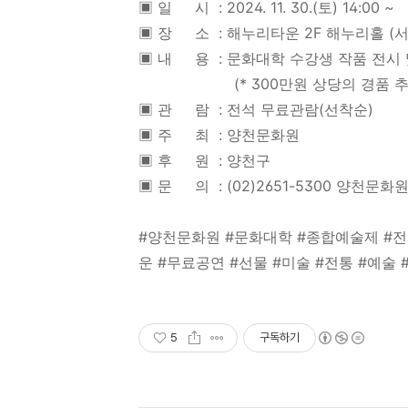
▣ 일 시 : 2024. 11. 30.(토) 14:00 ~
▣ 장 소 : 해누리타운 2F 해누리홀 (서
▣ 내 용 : 문화대학 수강생 작품 전시 
(* 300만원 상당의 경품 추첨
▣ 관 람 : 전석 무료관람(선착순)
▣ 주 최 : 양천문화원
▣ 후 원 : 양천구
▣ 문 의 : (02)2651-5300 양천문화
#양천문화원 #문화대학 #종합예술제 #전시
운 #무료공연 #선물 #미술 #전통 #예술 
5
구독하기