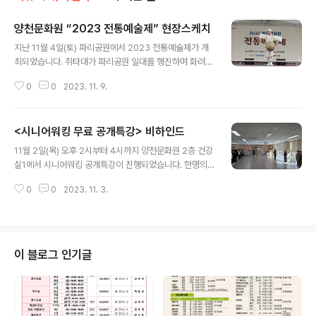
양천문화원 “2023 전통예술제” 현장스케치
글 내용
지난 11월 4일(토) 파리공원에서 2023 전통예술제가 개
최되었습니다. 취타대가 파리공원 일대를 행진하며 화려한
시작을 알렸고 아리장구의 신명나는 장단이 기대를 더했습
0
0
2023. 11. 9.
니다. 아울러 파리공원 일대에 울려 퍼진 국악과 아름다운
춤사위가 눈과 귀를 사로 잡았고 많은 구민 여러분께서 전
통예술의 멋과 신명을 함께 즐겨주셨습니다. 체험부스에는
<시니어워킹 무료 공개특강> 비하인드
어린이들의 웃음소리가 울려 퍼졌고, 관객석엔 탄성과 박
글 내용
수소리가 가득했습니다. 지역 예술인들이 대거 참여한 20
11월 2일(목) 오후 2시부터 4시까지 양천문화원 2층 건강
23 전통예술제를 통해 구민 여러분과 보다 가까이에서 소
실1에서 시니어워킹 공개특강이 진행되었습니다. 한명의
통하고 호흡하며 우리 전통예술의 아름다움을 널리 알릴
결석자 없이 수업이 진행되었으며, 내 몸의 밸런스를 확인
수 있어 보람되었습니다. 내년 개최되는 2024 전통예술제
0
0
2023. 11. 3.
해보고 간단한 코어근육 활용법과 올바른 걸음걸이에 대해
도 정성껏 준비하여 더욱 신명나는 양천이 될 수 있도록 만
살펴보는 시간을 가졌습니다. 서있는 자세를 교정하는 것
전을 다하겠습니다. 감사합니다! ▶ 2023..
만으로도 맺히는 땀방울에 놀라워하셨고, 간단한 모델 포
즈도 배워보며 진지함과 웃음 가득한 훈훈한 시간이 되었
습니다. 바르지 못한 자세와 걸음걸이의 교정으로 다이어
이 블로그 인기글
트, 근육 단련 등 건강과 아울러 자신감있고 단정한 이미지
를 만들 수 있습니다. 습관을 고치는 것은 많은 시간과 노력
이 필요합니다. 여럿이 함께 운동하면 즐거움과 효과가 쑥
쑥! 올라가겠죠? 양천문화원 시니어워킹에 많은 관심바라