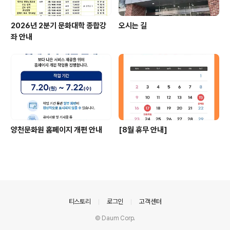
2026년 2분기 문화대학 종합강
오시는 길
좌 안내
양천문화원 홈페이지 개편 안내
[8월 휴무 안내]
의안내
티스토리
로그인
고객센터
© Daum Corp.