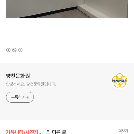
(새창열림)
로그 정보
양천문화원
안녕하세요. 양천문화원입니다.
구독하기
더보기
커뮤니티/사진자료실
의 다른 글