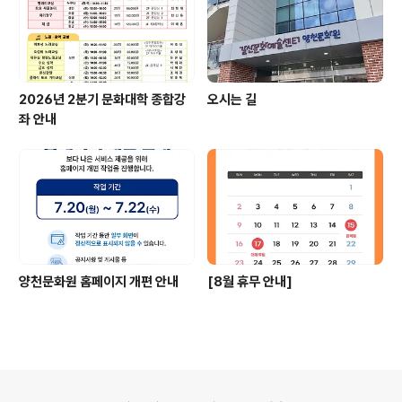
2026년 2분기 문화대학 종합강
오시는 길
좌 안내
양천문화원 홈페이지 개편 안내
[8월 휴무 안내]
의안내