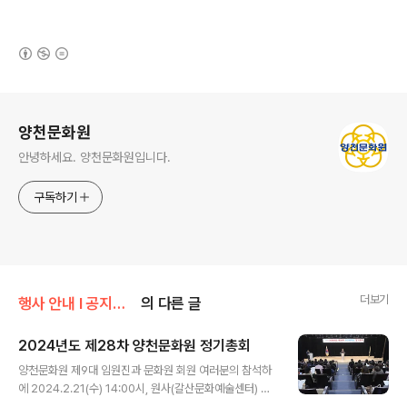
(새창열림)
로그 정보
양천문화원
안녕하세요. 양천문화원입니다.
구독하기
더보기
행사 안내 Ι 공지사항/문화원 소식
의 다른 글
2024년도 제28차 양천문화원 정기총회
글 내용
양천문화원 제9대 임원진과 문화원 회원 여러분의 참석하
에 2024.2.21(수) 14:00시, 원사(갈산문화예술센터) 4
층 아이누리홀에서 「2024년도 제28차 정기총회」가 개최