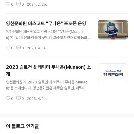
0
0
2024. 2. 26.
되었습니다. 이기재 구청장, 이지태 원장님을 비롯하여 임
원 및 회원 분들께서 참석하였습니다. 지역 문화예술 발전
과 구민의 삶의 질 향상을 위해 봉사와 헌신을 아끼지 않은
양천문화원 마스코트 "무나온" 포토존 운영
문화대학 강사, 회원에게 구청장 표창과 문화원장 표창을
글 내용
수여하였습니다. (▲구청장 표창▲ 강연아(한국무용), 임
양천문화원에는 귀엽고 사랑스러운 “무나온(Munao
정심(단전호흡), 이미란(회원)) (▲문화원장 표창▲ 정영
n)”이 있다! 문화·예술이 구민의 일상에 자연스럽게 동화될
랑(라인댄스), 이준배(회원), 현영숙(회원), 임규환(회원),
수 있도록 탐구하는 것을 좋아하는 양천문화원의 꼬마 연
허은숙(회원)) 또한 정기총회에서 2023년 사업실적 및 결
0
0
2023. 4. 14.
구원 무나온(문화+카멜레온, 문화를 켜다(on)) 카멜레온
산보고, 2024년 사업계획 및 예산안 심의가 있었습니다.
처럼 문화·예술로 구민의 삶에 다채로움을 더하기 위해 오
#양천문화원 #..
늘도 열심히 노력하고 있는데요! 양천문화원사 2층에 포토
2023 슬로건 & 캐릭터 무나온(Munaon) 소
존이 마련되어 귀엽고 사랑스러운 무나온도 만나고 함께
사진도 찍을 수 있습니다. 아동강좌로 어린이들의 방문이
개
글 내용
많았던 어제, 무나온이 나타나 깜짝 포토타임도 갖고 즐거
양천문화원의 ‘2023 슬로건’과 ‘캐릭터 무나온(Munao
운 추억을 만들었습니다. 앞으로 무나온과 함께, 구민 여러
n)’을 소개합니다. 양천문화원은 새로운 슬로건, 캐릭터 무
분의 삶에 문화·예술을 더하기 위해 활발한 활동을 이어나
나온(Munaon)과 함께 여러분의 삶에 문화·예술로 다채로
갈 예정이오니 많은 관심과 사랑 부탁드립니다! ♥♥♥ #
0
0
2023. 4. 14.
움을 더하기 위해 노력하겠습니다. 특히 무나온(Munaon)
양천문화원 #무나온 #마스코트 #캐릭터 #카멜레..
은 조화롭고 균형있는 지역문화의 발전과 함께, 구민 여러
분께 신뢰받는 문화원이 되고자 하는 아이덴티티를 담았습
니다. 주변과 동화하며 다채롭게 체색을 바꾸는 변신과 동
화의 귀재 카멜레온 처럼 매력있고 친숙한 모습으로 여러
이 블로그 인기글
분 곁에 함께 하는 양천문화원이 되겠습니다. 많은 관심과