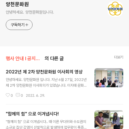
양천문화원
안녕하세요. 양천문화원입니다.
구독하기
더보기
행사 안내 Ι 공지사항/문화원 소식
의 다른 글
2022년 제 2차 양천문화원 이사회의 영상
글 내용
안녕하세요. 양천문화원 입니다. 지난 6월 27일, 2022년
제 2차 양천문화원 이사회의가 있었습니다. 이지태 문화원
장을 비롯한 임원진들은 이사회의 전, 새로 이전한 양천문
0
0
2022. 6. 29.
화원 새 원사를 살펴보는 시간을 가졌으며 이어서 진지하
고 밝은 분위기에서 이사회의를 개최하여 당면 과제에 대
해 심의의결 하였습니다. 그 자리에 양천구청 문화체육과
"함께의 힘" 으로 이겨냅시다!
도 참석하였습니다. 2022년 제 2차 양천문화원 이사회의,
글 내용
영상으로 함께 살펴보겠습니다.
"함께의 힘" 으로 이겨냅시다.. 때 이른 무더위와 수도권의
소규모 집단 감염이 산발적으로 발생하여 업무량이 폭증하