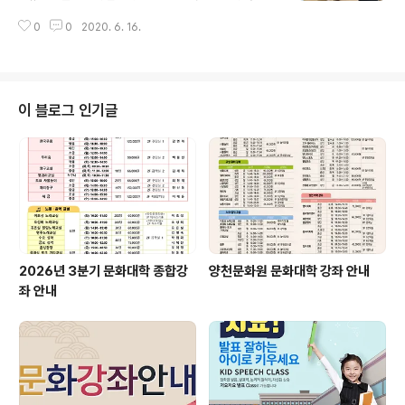
는 요즘, 방호복을 입고 사우나 같은 야외 선별진료소에서
0
0
2020. 6. 16.
근무하는 의료진과 관계공무원 여러분께 고마움과 응원하
는 마음을 담아 장다혜 주임이 대표로 간식을 전해드렸습
니다. 양천문화원은 코로나19 확산방지와 극복을 위해 수
고하시는 의료진, 관계공무원, 자원봉사자여러분을 응원합
니다.
이 블로그 인기글
2026년 3분기 문화대학 종합강
양천문화원 문화대학 강좌 안내
좌 안내