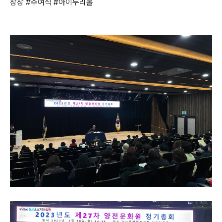
창장 #수여식 #아이누리홀