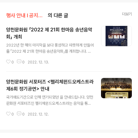
더보기
행사 안내 Ι 공지사항/공지사항
의 다른 글
양천문화원 「2022 제 21회 한마음 송년음악
회」 개최
글 내용
2022년 한 해의 마지막을 보다 풍성하고 따뜻하게 만들어
줄 「2022 제 21회 한마음 송년음악회」를 개최합니다. 제
21회 한마음 송년음악회는 양천문화원 주최, 양천구청의
0
0
2022. 12. 13.
후원으로 개최되며 2022년 한 해를 열심히 살아온 여러분
께 음악으로 위로와 격려를 전하고, 희망찬 새해를 기원하
고자 마련한 자리입니다. 다양한 장르의 공연으로 즐겁고
양천문화원 서포터즈 <펠리체윈드오케스트라
따뜻한 연말이 될 것이오니 많은 관심 부탁드리며, 소중한
분들과 함께 발걸음 부탁드립니다. ■ 일시 : 2022년 12
제6회 정기공연> 안내
글 내용
월 22일 목요일 18 : 30~ ■ 장소 : 양천문화회관 대극장
국가애도기간으로 인해 연기되었던 을 안내드립니다. 양천
(서울 양천구 목동서로 367) ■ 공연내용 : 한국가곡, 팝페
문화원 서포터즈인 펠리체윈드오케스트라는 음악을 통해
라, 요들송, 전자 바이올린, 댄스공연 등 ■ 관람방법 : 무료
구민 여러분께 위로와 격려를 전하는 봉사단체로, 다양한
관람 / 당일 선착순 입장 ■ 문의 : 02-2651-530..
0
0
2022. 12. 12.
국·내외 초청공연을 통해 뜻 깊은 예술 활동을 이어나가고
있습니다. 모든 장르를 아우르는 관현악 연주로 한 해의 여
운을 되새기고, 다가올 새해에 희망을 선사할 에 많은 관심
과 참석 부탁드립니다. ■ 일시 : 2022년 12월 28일 수요