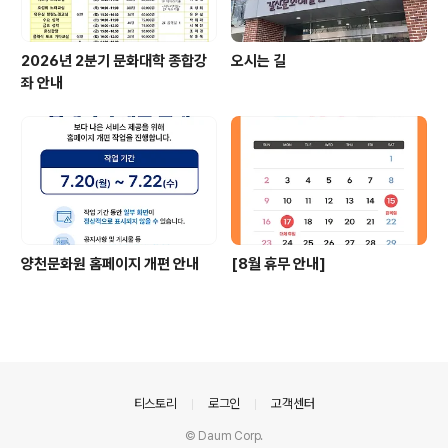
2026년 2분기 문화대학 종합강
오시는 길
좌 안내
양천문화원 홈페이지 개편 안내
[8월 휴무 안내]
의안내
티스토리
로그인
고객센터
© Daum Corp.