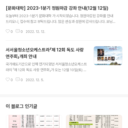
[문화대학] 2023-1분기 정원마감 강좌 안내(12월 12일)
글 내용
오늘부터 2023-1분기 문화대학 가 시작되었습니다. 정원마감된 강좌를 안내
드리오니, 접수에 참고 부탁드립니다. 많은 관심과 성원에 감사드립니다. 모닝
힐링요가 코어 필라테스 A 코어 필라테스 B 바른자세요가 A POP와 캘리그래
0
0
2022. 12. 12.
피 단전호흡(국선도) 10시 방송댄스(초 4-6학년) 소도구 필라테스 A 소도구
필라테스 B
서서울청소년오케스트라「제 12회 독도 사랑
연주회」개최 안내
글 내용
국가애도기간으로 인해 연기되었던 서서울청소년오케스트
라의 「제 12회 독도 사랑 연주회」가 오는 12월 10일(토) 오
후 5시, 양천문화회관 대극장에서 개최됩니다. 서서울청소
0
0
2022. 12. 5.
년오케스트라는 2008년에 창단해 악기연주를 통하여 지
역사회에 따뜻한 위로를 전하는 봉사단체이며, 초·중·고 학
생으로 구성된 청소년 오케스트라로 양천문화원 서포터즈
로도 활동하고 있습니다. ‘양천구민과 청소년이 함께하는
독도사랑 이야기’를 주제로 매년 독도의 날을 기념하여 진
이 블로그 인기글
행되는 뜻 깊은 행사이며, 올바른 역사의 소중함을 널리 알
리는 것은 물론 지역 문화예술 활성화 일환으로 양천문화
원과 양천구청의 후원으로 개최되는 연주회오니 많은 관심
과 함께 소중한 발걸음 부탁드립니다. ■ 일시 : 2022년 1