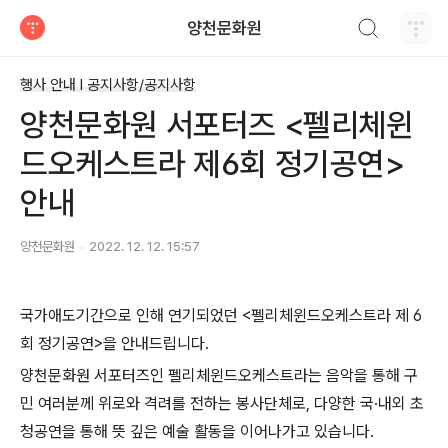
검색하기
양천문화원
티스토리
행사 안내 Ι 공지사항/공지사항
양천문화원 서포터즈 <펠리체윈
드오케스트라 제6회 정기공연>
안내
양천문화원
2022. 12. 12. 15:57
국가애도기간으로 인해 연기되었던 <펠리체윈드오케스트라 제 6
회 정기공연>을 안내드립니다.
양천문화원 서포터즈인 펠리체윈드오케스트라는 음악을 통해 구
민 여러분께 위로와 격려를 전하는 봉사단체로, 다양한 국
·
내외 초
청공연을 통해 뜻 깊은 예술 활동을 이어나가고 있습니다.