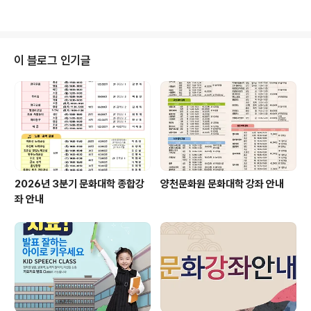
악, 금요 성악, 남성합창, 클래식포크기타교실, 드럼교실,
플룻, 칼림바, 바이올린, 클라리넷&색소폰, 기타교실, 팝송
영어, 시니어워킹, 라틴댄스(자이브), 모던댄스(왈츠), 댄스
스포츠, 웰빙댄스..
이 블로그 인기글
2026년 3분기 문화대학 종합강
양천문화원 문화대학 강좌 안내
좌 안내