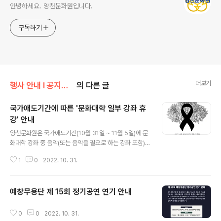
안녕하세요. 양천문화원입니다.
구독하기
더보기
행사 안내 Ι 공지사항/공지사항
의 다른 글
국가애도기간에 따른 '문화대학 일부 강좌 휴
강' 안내
글 내용
양천문화원은 국가애도기간(10월 31일 ~ 11월 5일)에 문
화대학 강좌 중 음악(또는 음악을 필요로 하는 강좌 포함),
댄스 등의 일부 강좌를 휴강하기로 결정하였습니다. 희생
1
0
2022. 10. 31.
자의 명복을 빌며 가족분들의 슬픔에 진심어린 위로를 전
하고, 마음 깊이 애도를 표하고자 합니다. 문화대학 수강생
여러분의 너른 양해 부탁드리며 이번에 휴강된 강좌는 5주
예창무용단 제 15회 정기공연 연기 안내
차에 보강하도록 하겠습니다. 감사합니다. ■ 휴강 강좌 경
글 내용
기민요, 한국무용, 우리춤, 판소리(남도민요), 장구교실 꽹
과리교실, 장구교실, 사물놀이, 어르신 사물놀이, 수요 성
0
0
2022. 10. 31.