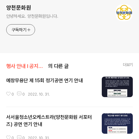
양천문화원
안녕하세요. 양천문화원입니다.
구독하기
더보기
행사 안내 Ι 공지사항/공지사항
의 다른 글
예창무용단 제 15회 정기공연 연기 안내
글 내용
0
0
2022. 10. 31.
서서울청소년오케스트라(양천문화원 서포터
즈) 공연 연기 안내
글 내용
0
0
2022. 10. 31.