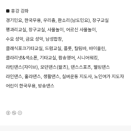
■ 휴강 강좌
경기민요
,
한국무용
,
우리춤
,
판소리
(
남도민요
),
장구교실
꽹과리교실
,
장구교실
,
사물놀이
,
어르신 사물놀이
,
수요 성악
,
금요 성악,
남성합창
,
클래식포크기타교실
,
드럼교실
,
플룻
,
칼림바
,
바이올린
,
클라리넷
&
색소폰,
기타교실
,
팝송영어
,
시니어워킹
,
라틴댄스
(
자이브
),
모던댄스
(
왈츠
),
댄스스포츠
,
웰빙댄스
라인댄스
,
훌라댄스
,
생활댄스
,
실버운동 지도사
,
노인여가 지도자
어린이 한국무용
,
방송댄스
(새창열림)
로그 정보