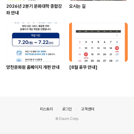
2026년 2분기 문화대학 종합강
오시는 길
좌 안내
양천문화원 홈페이지 개편 안내
[8월 휴무 안내]
의안내
티스토리
로그인
고객센터
© Daum Corp.