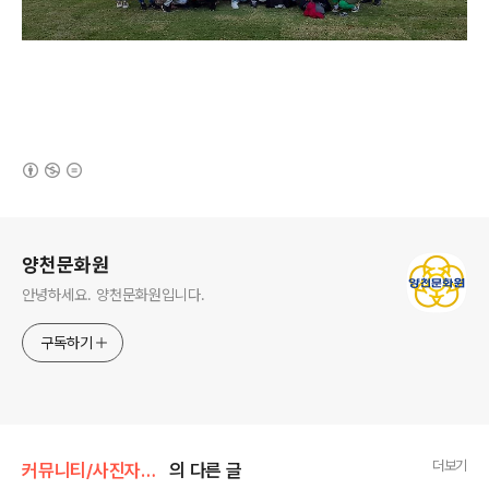
(새창열림)
로그 정보
양천문화원
안녕하세요. 양천문화원입니다.
구독하기
더보기
커뮤니티/사진자료실
의 다른 글