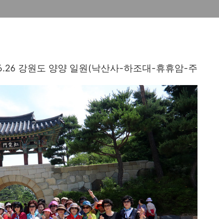
.6.26 강원도 양양 일원(낙산사-하조대-휴휴암-주