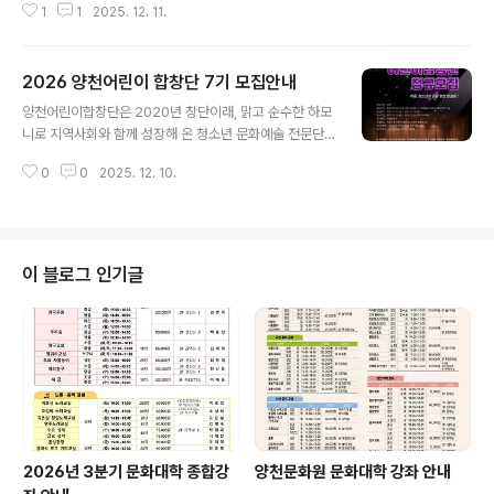
1
1
2025. 12. 11.
조영구를 비롯하여 신성, 김범룡, 김양, 우순실, 조은성, 라
클라쎄 등이 출연하여 다양한 무대를 선보일 예정입니다.
공연 일정은 아래와 같습니다. ○ 일 시 : 2025. 12. 23.
2026 양천어린이 합창단 7기 모집안내
(화) 18:30○ 장 소 : 양천문화회관 대극장○ 출 연 : 조영
글 내용
구(MC), 신성, 김범룡, 김양, 우순실, 조은성, 라클라쎄○
양천어린이합창단은 2020년 창단이래, 맑고 순수한 하모
관 람 : 전석 선착순 무료 입장 많은 관심과 참여를 바랍니
니로 지역사회와 함께 성장해 온 청소년 문화예술 전문단
다.
체입니다.현재 약 50여 명의 정·명예단원 및 예비단원이
0
0
2025. 12. 10.
활동 중이며, 그동안 20회 이상의 초청·기획공연과 정기연
주회를 통해 지역과 세대를 아우르는 감동의 무대를 만들
어 왔습니다. 합창은 아이들이 협력과 배려, 표현력과 자신
감을 배우는 소중한 예술교육의 장입니다.양천어린이합창
단은 단순한 음악활동을 넘어, 공동체 안에서 함께 성장하
이 블로그 인기글
는 인성예술교육 모델로 발전하고 있습니다. 2025년에는
기존 합창단 외에 ‘동요반’을 신설하여 예비 초등학생 및 저
학년 단원들이 폭넓은 음악 경험을 쌓을 수 있도록 하였으
며, 개인지도·소규모 앙상블·무대 실연 중심 교육체계를 강
화하여 어린이 공연예술단체로서의 전문성과 ..
2026년 3분기 문화대학 종합강
양천문화원 문화대학 강좌 안내