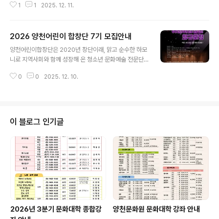
1
1
2025. 12. 11.
조영구를 비롯하여 신성, 김범룡, 김양, 우순실, 조은성, 라
클라쎄 등이 출연하여 다양한 무대를 선보일 예정입니다.
공연 일정은 아래와 같습니다. ○ 일 시 : 2025. 12. 23.
2026 양천어린이 합창단 7기 모집안내
(화) 18:30○ 장 소 : 양천문화회관 대극장○ 출 연 : 조영
글 내용
구(MC), 신성, 김범룡, 김양, 우순실, 조은성, 라클라쎄○
양천어린이합창단은 2020년 창단이래, 맑고 순수한 하모
관 람 : 전석 선착순 무료 입장 많은 관심과 참여를 바랍니
니로 지역사회와 함께 성장해 온 청소년 문화예술 전문단
다.
체입니다.현재 약 50여 명의 정·명예단원 및 예비단원이
0
0
2025. 12. 10.
활동 중이며, 그동안 20회 이상의 초청·기획공연과 정기연
주회를 통해 지역과 세대를 아우르는 감동의 무대를 만들
어 왔습니다. 합창은 아이들이 협력과 배려, 표현력과 자신
감을 배우는 소중한 예술교육의 장입니다.양천어린이합창
단은 단순한 음악활동을 넘어, 공동체 안에서 함께 성장하
이 블로그 인기글
는 인성예술교육 모델로 발전하고 있습니다. 2025년에는
기존 합창단 외에 ‘동요반’을 신설하여 예비 초등학생 및 저
학년 단원들이 폭넓은 음악 경험을 쌓을 수 있도록 하였으
며, 개인지도·소규모 앙상블·무대 실연 중심 교육체계를 강
화하여 어린이 공연예술단체로서의 전문성과 ..
2026년 3분기 문화대학 종합강
양천문화원 문화대학 강좌 안내