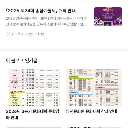
0~18:00)5. 보 수 : 문화원 보수규정에 따름6. 직무내용 및 요건은 첨부된 직
『2025 제24회 종합예술제』 개최 안내
무기술서를 참조하시기 바랍니다.7. 결격사유 : 본원 인사규정 제8조(결격사유)
글 내용
에 해당되지 않는 사람8. 최종합격자 발표 후 임용 시 즉시 근무 가능한자. 2. 응
2025 양천문화원 종합 예술제 안내 양천문화원은 지역 주
시원서 교부 및 접수1. 원서교부 : ’25. 11. ..
민과 함께 문화예술을 공유하고,문화대학 수강생들의 한
해 동안의 활동 결과를 발표하는「2025 양천문화원 종합
0
0
2025. 11. 12.
예술제」를 개최합니다. 본 예술제는 수강생들이 1년 동안
배우고 익힌 기량을 선보이는 발표의 장으로,공연 및 작품
전시 등 다양한 프로그램이 준비되어 있습니다. 많은 관심
과 관람을 부탁드립니다. ■ 행사 개요일시: 2025년 11월
22일(토) 오후 1시장소: 양천문화회관 2층 대극장관람: 전
이 블로그 인기글
석 선착순 무료 관람■ 프로그램 안내작품 전시개막 인사
강좌 발표 공연초대가수 공연행운권 추첨■ 문의양천문화
원 사무국☎ 02-2651-5300 문화예술을 통해 지역과
함께 성장하는 자리입니다.많은 관심과 참여 바랍니다.
2026년 3분기 문화대학 종합강
양천문화원 문화대학 강좌 안내
좌 안내