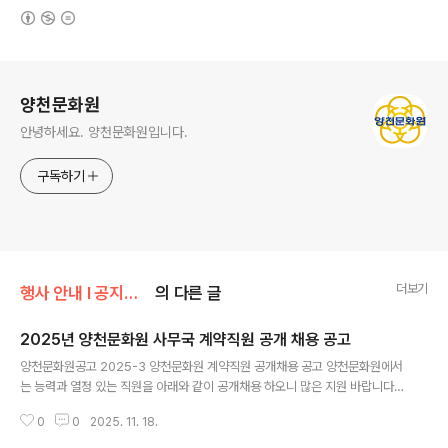
(새창열림)
로그 정보
양천문화원
안녕하세요. 양천문화원입니다.
구독하기
더보기
행사 안내 Ι 공지사항/공지사항
의 다른 글
2025년 양천문화원 사무국 계약직원 공개 채용 공고
글 내용
양천문화원공고 2025-3 양천문화원 계약직원 공개채용 공고 양천문화원에서
는 능력과 열정 있는 직원을 아래와 같이 공개채용 하오니 많은 지원 바랍니다.
1. 채용인원 및 응시자격1. 채용인원 : 사무직 1명2. 응시자격① 문화행사 관련
0
0
2025. 11. 18.
업무(초보자도 가능)② 만 18세 이상인 자3. 근로조건 ※ 문화원 제 규정에 의거
근무실적평가에 따라 기간연장 가능.4. 근로시간 : 주 40시간, 1일 8시간(09:0