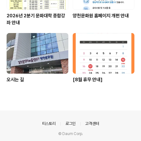
2026년 2분기 문화대학 종합강
양천문화원 홈페이지 개편 안내
좌 안내
오시는 길
[8월 휴무 안내]
의안내
티스토리
로그인
고객센터
© Daum Corp.