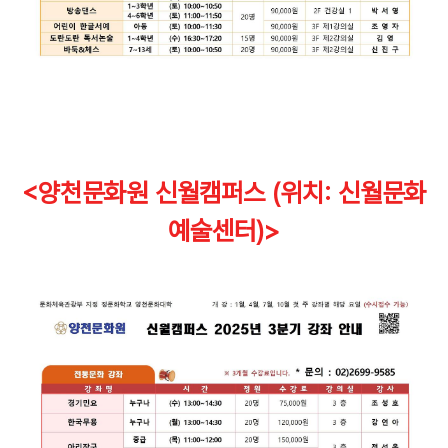
<양천문화원 신월캠퍼스 (위치: 신월
문화
예술센터)>