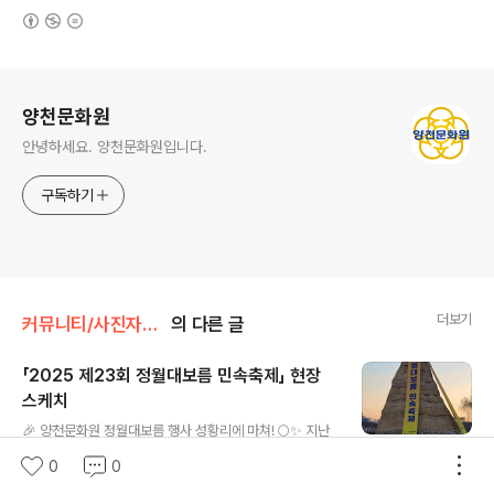
(새창열림)
로그 정보
양천문화원
안녕하세요. 양천문화원입니다.
구독하기
더보기
커뮤니티/사진자료실
의 다른 글
「2025 제23회 정월대보름 민속축제」 현장
스케치
글 내용
🎉 양천문화원 정월대보름 행사 성황리에 마쳐! 🌕✨ 지난
2월 8일(토), 안양천 야구장에서 진행된 '2025 제23회
0
0
정월대보름 민속축제'가 큰 호응 속에 마무리되었습니다!
0
0
2025. 2. 12.