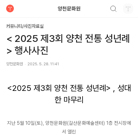
검색하기
양천문화원
티스토리
커뮤니티/사진자료실
< 2025 제3회 양천 전통 성년례
> 행사사진
양천문화원
2025. 5. 28. 11:41
<2025
제3
회 양천 전통 성년례
> , 성대
한 마무리
지난
5
월
10
일
(
토
),
양천문화원(갈산문화예술센터) 1층 전시장에
서 열린