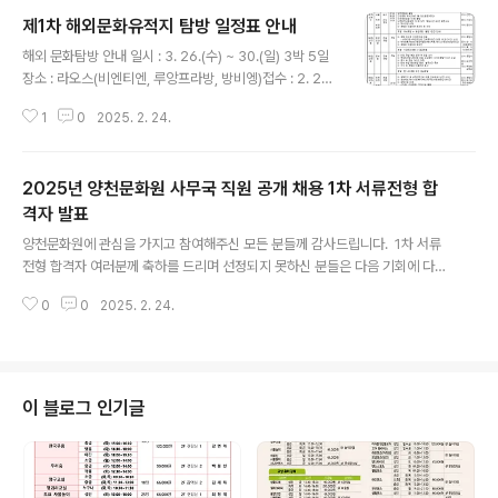
제1차 해외문화유적지 탐방 일정표 안내
글 내용
해외 문화탐방 안내 일시 : 3. 26.(수) ~ 30.(일) 3박 5일
장소 : 라오스(비엔티엔, 루앙프라방, 방비엥)접수 : 2. 27.
(목)~ 선착순 25명참가비 : 1,475,000원(숙소[5성급호
1
0
2025. 2. 24.
텔], 출발, 도착 단체버스이용비, 기사/가이드, 항공료, 전신
맛사지, 특식 3회, 카야킹, 버기카, 블루라군, 풍등, 고속열
차 등)준비물 : 여권(유효기간 6개월 이상) 필히 지참!!!많은
2025년 양천문화원 사무국 직원 공개 채용 1차 서류전형 합
신청 바랍니다. 문의 있으신 분은 사무국으로 연락주시기
바랍니다.-양천문화원-
격자 발표
글 내용
양천문화원에 관심을 가지고 참여해주신 모든 분들께 감사드립니다. 1차 서류
전형 합격자 여러분께 축하를 드리며 선정되지 못하신 분들은 다음 기회에 다시
뵙기를 바랍니다. 합격자 명단은 아래 파일을 통하여 확인하시기 바라며 차후
0
0
2025. 2. 24.
일정은 1차 서류전형 합격자에 한해 개별 안내드릴 예정이오니 참고바랍니
다. [1차 서류전형 합격자]⦁ 김○정 (010-****-2332)⦁ 김○진 (010-****-
3661)⦁ 오○연 (010-****-8562)⦁ 오○미 (010-****-9341)⦁ 이○하 (0
10-****-4880)⦁ 이○연 (010-****-8657)⦁ 정○빈 (010-****-449
2) ※ 본원 사정상 일정이 변경 되었음을 안내 드립니다. - 변경 전 : 2025. 2. 2
이 블로그 인기글
5(화) 14:00~ - 변경 후..