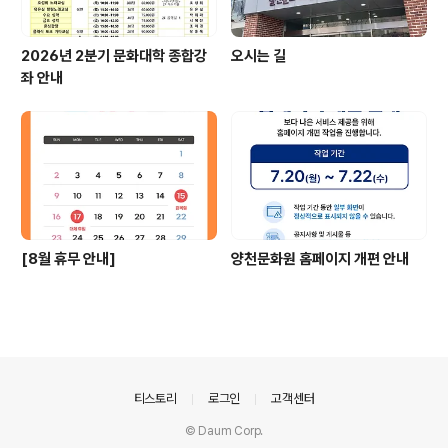
2026년 2분기 문화대학 종합강
오시는 길
좌 안내
[8월 휴무 안내]
양천문화원 홈페이지 개편 안내
의안내
티스토리
로그인
고객센터
© Daum Corp.