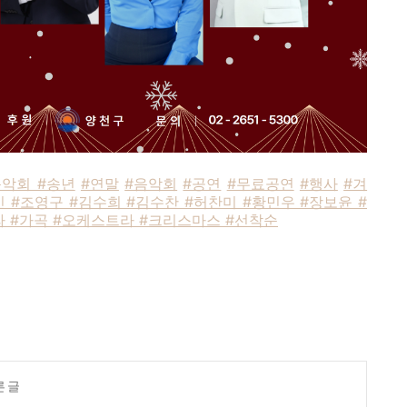
악회 #송년
#연말
#음악회
#공연
#무료공연
#행사
#겨
 #조영구 #김수희 #김수찬 #허찬미 #황민우 #장보윤 #
 #가곡 #오케스트라 #크리스마스 #선착순
른 글