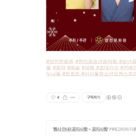
#양천문화원
#한마음송년음악회 #송년음
울
#음악
#예술
#새해 #초대가수 #연예인
누나둘 #트로트 #서서울청소년오케스트라
4
구독하기
'
행사 안내 Ι 공지사항
>
공지사항
' 카테고리의 다