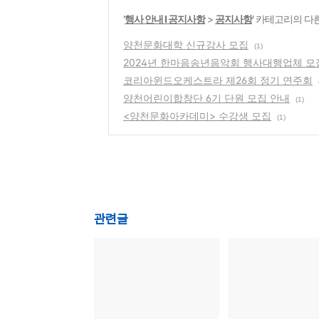
'
행사 안내 Ι 공지사항
>
공지사항
' 카테고리의 다
양천문화대학 신규강사 모집
(1)
2024년 한마음송년음악회 행사대행업체 모
코리아윈드오케스트라 제26회 정기 연주회
양천어린이합창단 6기 단원 모집 안내
(1)
<양천문화아카데미> 수강생 모집
(1)
관련글