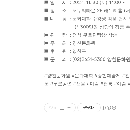
▣ 일 시 : 2024. 11. 30.(토) 14:00 ~
▣ 장 소 : 해누리타운 2F 해누리홀 (서
▣ 내 용 : 문화대학 수강생 작품 전시 
(* 300만원 상당의 경품 추첨
▣ 관 람 : 전석 무료관람(선착순)
▣ 주 최 : 양천문화원
▣ 후 원 : 양천구
▣ 문 의 : (02)2651-5300 양천문화
#양천문화원 #문화대학 #종합예술제 #전시
운 #무료공연 #선물 #미술 #전통 #예술 
5
구독하기