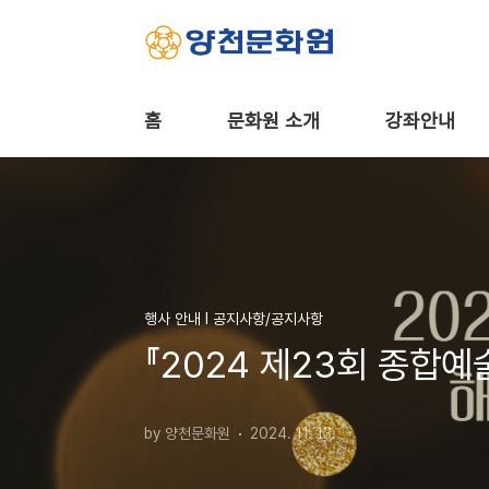
본문 바로가기
홈
문화원 소개
강좌안내
행사 안내 Ι 공지사항/공지사항
『2024 제23회 종합예
by 양천문화원
2024. 11. 13.