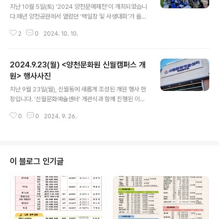
지난 10월 5일(토) ‘2024 양천문예제전’이 개최되었습니
다.매년 양천공원에서 열렸던 ‘백일장 및 사생대회’가 올
해 처음으로 갈산공원에서 있었습니다.오전 10시, 202
2
0
2024. 10. 10.
4 양천문예제전 개회식과 아울러 ‘제23회 백일장 및 사생
대회’ 주제가 발표되었고, 오전 11시부터는 양천문화원 3
층 세미나실에서 ‘제24회 휘호대회’가 개최되었습니다.청
2024.9.23(월) <양천문화원 신월캠퍼스 개
명한 가을하늘 아래, 원고지에 꾹꾹 눌러 쓴 글과 노란 단풍
잎처럼 색색으로 물든 도화지, 화선지 위에 먹향 가득 담
원> 행사사진
글 내용
아 멋스럽게 표현된 붓글씨가 가을의 정취를 더욱 느끼
지난 9월 23일(월), 신월동에 새롭게 조성된 개원 행사 현
게 해 주는 하루였습니다.이번 ‘2024양천문예제전’에 참
장입니다. '신월문화예술센터' 개관식과 함께 진행된 이번
여한 참가자 분들은 갈산공원과 양천문화원에서 문화예술
개원 행사는양천문화원 취타대 단원들의 행렬로 화려한 시
로 행복한 가을의 결실을 느끼며 멋진 작품을 완성하였습
0
0
2024. 9. 26.
작을 알렸고,양천구청장님을 비롯한 여러 관계자분들과 양
니다. 제출된 작품 심사결과는 10월 11..
천구민 분들이마지막까지 자리를 빛내주신 덕분에 성황리
에 행사를 마쳤습니다. 지역 거점형 문화예술 공간으로신
월동 지역 주민들의 다양한 문화예술 활동을 지원할양천문
화원 신월캠퍼스에 많은 관심과 참여 바랍니다. 감사합니
이 블로그 인기글
다! ☆ ☆ ☆ 신월캠퍼스 4분기 수강생 모집중 ☆ ☆ ☆t
el. 02) 2699-9585