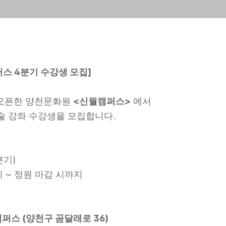
퍼스 4분기
수강생 모집
]
 오픈한
양천문화원
<신월캠퍼스>
에서
술 강좌 수강생을 모집합니다.
분기
)
시
~
정원 마감 시까지
퍼스 (양천구 곰달래로 36)