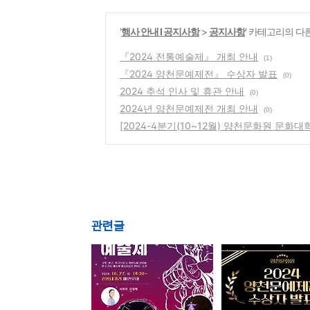
'
행사 안내 Ι 공지사항
>
공지사항
' 카테고리의 다
『2024 전통예술제』 개최 안내
(1)
『2024 양천문예제전』 수상자 발표
(0)
2024 추석 인사 및 휴관 안내
(0)
2024년 양천문예제전 개최 안내
(0)
[2024-4분기(10~12월) 양천문화원 문화대
관련글