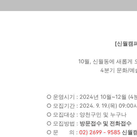
[신월캠
10월, 신월동에 새롭게
4분기 문화/예
○
운영시기
: 2024
년
10
월
~12
월
(4
○
모집기간
: 2024. 9. 19.(목
) 09:00
○
모집대상
:
양천구민 및 누구나
○
모집방법
:
방문접수 및 전화접수
○
문 의
:
02) 2699 - 9585
신월캠