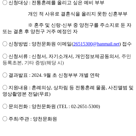
◯
신청대상
:
전통혼례를 올리고 싶은 예비 부부
개인 적 사유로 결혼식을 올리지 못한 신혼부부
※
혼주 및 신랑
·
신부 중 양천구를 주소지로 둔 자
또는 결혼 후 양천구 거주 예정인 자
◯
신청방법
:
양천문화원 이메일
(
26515300@hanmail.net
)
접수
◯
신청서류
:
신청서
,
자
기소개서, 개인정보제공동의서
,
주민
등록초본,
기타 증빙(해당 시)
◯
결과발표
: 2024. 9
월 초 신청부부 개별 연락
◯
지원내용
:
혼례의상
,
상차림 등 전통혼례 물품,
사진앨범 및
영상촬영본 전달
(
무료
)
◯
문의전화
:
양천문화원
(TEL : 02-2651-5300)
◯
주최
/
주관
:
양천문화원