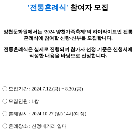
'전통혼례식'
참여자 모집
양천문화원에서는
‘2024
양천가족축제
’
의 하
이라이트인 전통
혼례식에 참여할 신랑·
신부를 모집합니다
.
전통혼례식은 실제로 진행되며 참가자 선정 기준은 신청서에
작성한 내용을 바탕으로 선정합니다
.
◯
모집기간
: 2024.7.12.(
금
) ~ 8.30.(금
)
◯
모집인원
: 1
쌍
◯
혼례일시
: 2024.10.27.(
일
) 14
시
(
예정
)
◯
혼례장소
:
신정네거리 일대