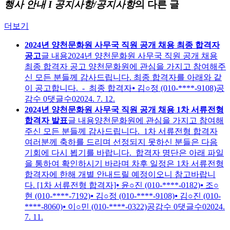
행사 안내 Ι 공지사항/공지사항
의 다른 글
더보기
2024년 양천문화원 사무국 직원 공개 채용 최종 합격자
공고
글 내용
2024년 양천문화원 사무국 직원 공개 채용
최종 합격자 공고 양천문화원에 관심을 가지고 참여해주
신 모든 분들께 감사드립니다. 최종 합격자를 아래와 같
이 공고합니다. - 최종 합격자⦁ 김○정 (010-****-9108)
공
감수
0
댓글수
0
2024. 7. 12.
2024년 양천문화원 사무국 직원 공개 채용 1차 서류전형
합격자 발표
글 내용
양천문화원에 관심을 가지고 참여해
주신 모든 분들께 감사드립니다. 1차 서류전형 합격자
여러분께 축하를 드리며 선정되지 못하신 분들은 다음
기회에 다시 뵙기를 바랍니다. 합격자 명단은 아래 파일
을 통하여 확인하시기 바라며 차후 일정은 1차 서류전형
합격자에 한해 개별 안내드릴 예정이오니 참고바랍니
다. [1차 서류전형 합격자]⦁ 윤○진 (010-****-0182)⦁ 조○
현 (010-****-7192)⦁ 김○정 (010-****-9108)⦁ 김○진 (010-
****-8060)⦁ 이○민 (010-****-0322)
공감수
0
댓글수
0
2024.
7. 11.