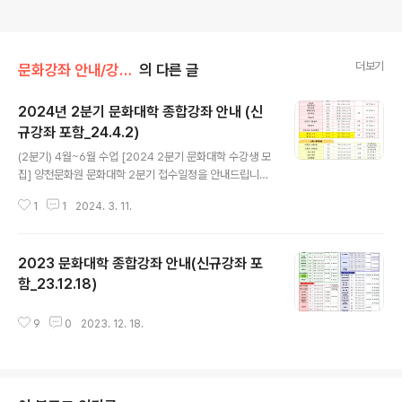
더보기
문화강좌 안내/강좌 정보 안내
의 다른 글
2024년 2분기 문화대학 종합강좌 안내 (신
규강좌 포함_24.4.2)
글 내용
(2분기) 4월~6월 수업 [2024 2분기 문화대학 수강생 모
집] 양천문화원 문화대학 2분기 접수일정을 안내드립니다.
○ 운영시기 : 2024. 4월~6월 수업 (2분기) ○ 모집기간:
1
1
2024. 3. 11.
- 기존회원 접수 : 2024. 3. 11.(월) 09:00시 ~ 3.16.(토)
16:00까지 - 신규회원 접수 : 2024. 3. 18.(월) 09:00시
~ 정원 마감 시까지 (※ 신규회원 접수 첫날인 3월18일(월)
2023 문화대학 종합강좌 안내(신규강좌 포
은 방문접수만 가능하며, 3월19일(화)부터 전화 접수 가능
합니다. 정원마감 된 강좌는 홈페이지 공지사항에 안내 예
함_23.12.18)
글 내용
정입니다.) ○ 모집대상 : 양천구민 및 누구나 ○ 모집방법 :
방문접수 및 전화접수 ○ 문 의 : 02)2651-5300 양천문
9
0
2023. 12. 18.
화원 사무국 6개의 신규강좌(대금, 해금, 프랑스어, 호흡
명..