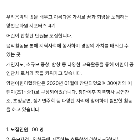
우리음악의 멋을 배우고 아름다운 가사로 꿈과 희망을 노래하는
양천문화원 서포터즈
4
기
어린이 합창단 단원을 모집합니다
.
음악활동을 통해 지역사회에 봉사하며 경험의 가치를 배워갈 수
있는 곳
개인지도
,
소규모 중창
,
합창 등 다양한 교육활동을 통해 어린이 공
연단체 로서의 꿈을 키워가고 있습니다
.
양천어린이합창단은
2020
년
01
월에 창단되었으며
30
여명의 어
린이
(
초
1~
중
1)
로 구성되어있습니다
.
창단이후 지역행사 공연찬
조
,
초청공연
,
정기연주회 등 다양한 자리에 참여하며 활발한 활동
을 하고 있습니다
.
1.
모집인원
: 00
명
2.
응모자격
:
양천구에 거주하는 초등학생
(1
학년
~5
학년
)