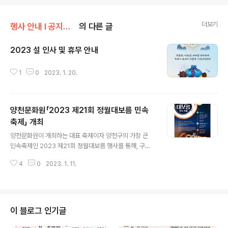
더보기
행사 안내 Ι 공지사항/공지사항
의 다른 글
2023 설 인사 및 휴무 안내
글 내용
1
0
2023. 1. 20.
양천문화원「2023 제21회 정월대보름 민속
축제」 개최
글 내용
양천문화원이 개최하는 대표 축제이자 양천구의 가장 큰
민속축제인 2023 제21회 정월대보름 행사를 통해, 구민
의 안녕과 지역발전을 기원하고 우리 민족의 정서와 세시
4
0
2023. 1. 11.
풍속을 깊이 이해하는 진정한 화합의 장을 마련하고자 하
오니 많은 관심과 참여 바랍니다. ■ 일시 : 2023년 2월 4
일 토요일 오후 3시~ ■ 장소 : 양천구 안양천 둔치 야구장
(신정교 아래) / (서울특별시 양천구 안양천로 788) ■ 행
사 내용 : 민속 체험마당(전통 놀이 및 먹거리 장터 운영),
이 블로그 인기글
전통예술 공연, 달맞이 행사(달집 태우기, 불꽃놀이 등) ■
참여대상 : 누구나 ■ 문의 : 02-2651-5300 양천문화원