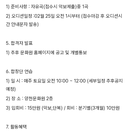
1)
준비사항
:
자유곡
(
접수시 악보제출
)
중
1
곡
2)
오디션일정
:02
월
25
일 오전
1
시부터
(
접수마감 후 오디션시
간 안내문자 발송
)
5.
합격자 발표
1)
추후 문화원 홈페이지에 공고 및 개별통보
6.
합창단 연습
1)
일 시
:
매주 토요일 오전
10:00 ~ 12:00 (
세부일정 추후공지
예정
)
2)
장 소
:
양천문화원
2
층
3)
입회비
: 15
만원
(
악보
,
단복
) /
회비
:
분기별
(3
개월
) 10
만원
7.
활동혜택