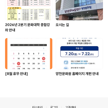
2026년 2분기 문화대학 종합강
오시는 길
좌 안내
[8월 휴무 안내]
양천문화원 홈페이지 개편 안내
의안내
티스토리
로그인
고객센터