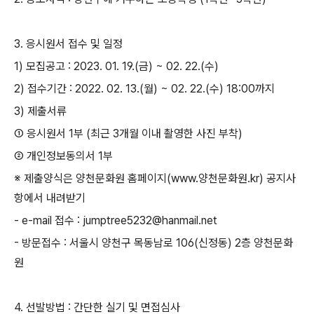
3.
응시원서 접수 및 일정
1)
모집공고
: 2023. 01. 19.(
금
) ~ 02. 22.(
수
)
2)
접수기간
: 2022. 02. 13.(
월
) ~ 02. 22.(
수
) 18:00
까지
3)
제출서류
①
응시원서
1
부
(
최근
3
개월 이내 촬영한 사진 부착
)
②
개인정보동의서
1
부
※
제출양식은 양천문화원 홈페이지
(www.
양천문화원
.kr)
공지사
항에서 내려받기
- e-mail
접수
: jumptree5232@hanmail.net
-
방문접수
:
서울시 양천구 목동남로
106(
신정동
) 2
층 양천문화
원
4.
선발방법
:
간단한 실기 및 면접심사