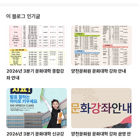
있으며, 양천문화원과 함께 지역 예술인 발굴 및 전통 문화
예술 보급과 계승을 위해 힘쓰고 있습니다. 웅장한 우리 전
통악기의 고동소리와 함께 신명으로 양천의 밤을 수놓을
이 블로그 인기글
예창무용단 제 15회 정기공연에 많은 관심과 참여 부탁드
립니다. ■ 일시 : 2022년 11월 1일(화) 19:00 ~ ■ 장소 :
양천문화회관 대극장(서울 양천구 목동서로 367) ■ 전좌
석 무료초대 #양천문화원 #예창무용단 #한국무용 #양천
구 #양천문화..
2026년 3분기 문화대학 종합강
양천문화원 문화대학 강좌 안내
좌 안내
2026년 3분기 문화대학 신규강
양천문화원 문화대학 강좌 운영 안