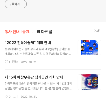
구독하기
더보기
행사 안내 Ι 공지사항/공지사항
의 다른 글
“2022 전통예술제” 개최 안내
글 내용
절정에 이르는 가을의 정취와 함께 예향(藝香) 만끽할 를
개최합니다. 는 전통예술 보존 및 지역 문화예술 활성화 일
환으로 양천문화원 주최, 양천구청의 후원으로 개최되며
1
0
2022. 10. 21.
민족문화 계승을 위해 힘쓰시는 우리나라 대표 명인들의
참여로 마련되었습니다. 웅장한 취타대의 선율과 멋진 행
진으로 공연의 서막을 열고 고동치는 북 소리와 아름다운
제 15회 예창무용단 정기공연 개최 안내
춤 선, 우리 삶을 담은 노랫가락으로 진정한 '신명'을 선사
글 내용
해줄 2022 전통예술제에 많은 관심 부탁드리며 참석하셔
한국무용의 예술적 춤사위를 만나볼 수 있는 「제 15회 예창
서 우리 전통예술의 ‘멋’을 함께 즐겨주시길 바랍니다. ■
공연단 정기공연」을 안내드립니다. 한 분, 한 분이 명인으로
일시 : 2022. 11. 4(금) 14:00 ~ (사전공연 13:40) ■ 장
구성된 예창무용단은 반숙진 단장님을 필두로 1992년 창
소 : 양천공원(서울시 양천구 목동동로 111) ■ 공연내용 :
0
1
2022. 10. 21.
단하여 캐나다, 이탈리아, 터키, 그리스 등 다수의 해외 초
대취타, 한국무용, 민요, 가야금, 풍물놀이 등 ■ 무료공연
청공연을 통해 한국무용의 아름다움을 전 세계에 전하고
(소정..