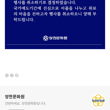
(새창열림)
로그 정보
양천문화원
안녕하세요. 양천문화원입니다.