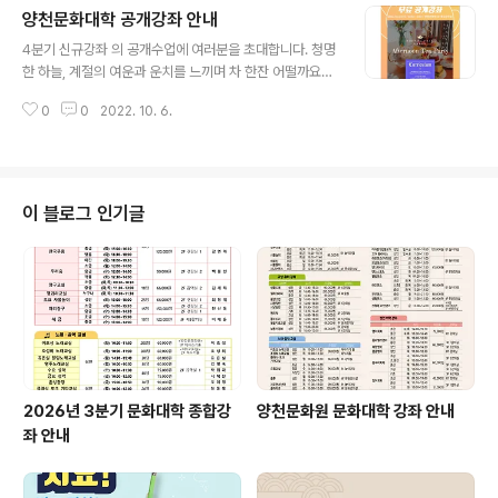
양천문화대학 공개강좌 안내
내드리오니 많은 관심 부탁드리며, 소중한 발걸음 부탁드
글 내용
립니다. ■ 전시기간 2022년 10월 15일 토요일 ~ 10월 1
4분기 신규강좌 의 공개수업에 여러분을 초대합니다. 청명
9일 수요일까지 ※ 일요일 휴무 ■ 전시장 양천문화원 1층
한 하늘, 계절의 여운과 운치를 느끼며 차 한잔 어떨까요?
전시실 (서울시 양천구 목동남로 106(신정동)) ■ 무료관
향긋한 차 한잔에 담긴 재미있는 스토리를 듣다보면 차(茶)
람 2022. 10. 15 (토) 15:00 ~ 16:00 양천문화원 3층
0
0
2022. 10. 6.
의 맛과 향은 더욱 깊어지고 마음엔 휴식이 내려 앉을 것입
세마나실 2022. 10 . 15 (토) 16:00 ~..
니다. 맛과 향, 이야기가 담긴 Afternoon Tea Party 차
(茶)이나는 클래스 무료 공개수업에 많은 관심 부탁드립니
다. ■ 차(茶)이나는 클래스 공개수업 ■ 일시 : 2022년 1
0월 12일 수요일 오전 10:30 ~ 11:30 ■ 장소 : 양천문화
이 블로그 인기글
원 3층 제 2강의실 ■ 참가비 : 무료 ■ 신청방법 : 양천문
화원 사무국으로 방문 또는 전화 신청 「차(茶)이나는 클래
스 커리큘럼(Curriculum)」 제 1강 웰컴티로 시작하는 차(t
ea)이야기 차(tea) 시작과 역사..
2026년 3분기 문화대학 종합강
양천문화원 문화대학 강좌 안내
좌 안내