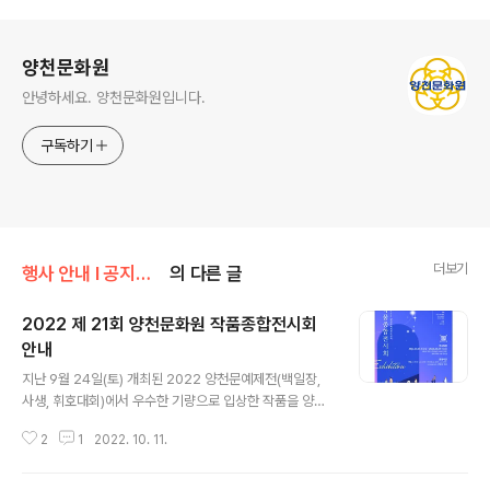
로그 정보
양천문화원
안녕하세요. 양천문화원입니다.
구독하기
더보기
행사 안내 Ι 공지사항/공지사항
의 다른 글
2022 제 21회 양천문화원 작품종합전시회
안내
글 내용
지난 9월 24일(토) 개최된 2022 양천문예제전(백일장,
사생, 휘호대회)에서 우수한 기량으로 입상한 작품을 양천
구민 및 많은 분들이 감상하실 수 있도록 「제 21회 작품종
2
1
2022. 10. 11.
합전시회」 를 마련하였습니다. 구민 여러분의 작품으로 채
워져 더욱 뜻 깊은 전시로, 가을의 정취와 함께 진한 여운과
감동으로 일상에 위로를 더해줄 것입니다. 상세일정을 안