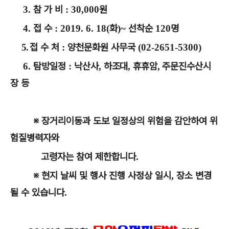
참 가 비
원
3.
: 30,000
접 수
화
선착순
명
4.
: 2019. 6. 18(
)
~
120
접 수 처
양천문화원 사무국
5.
:
(02-2651-5300)
탐방일정
낙산사
하조대
휴휴암
주문진수산시
6.
:
,
,
,
장 등
※
장거리이동과 도보 일정상의 위험을 감안하여 위
험질병력자와
고령자는 참여 제한합니다
.
※
현지 날씨 및 행사 진행 사정상 일시
장소 변경
,
될 수 있습니다
.