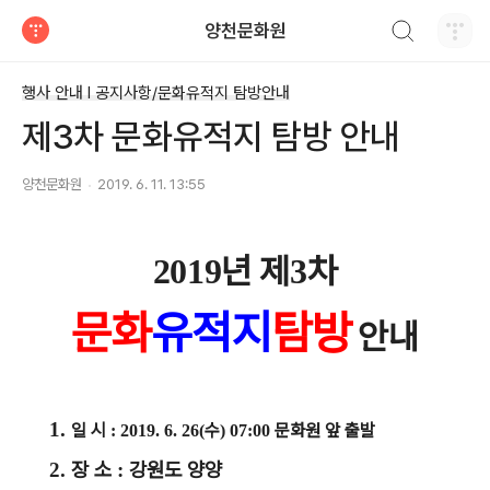
검색하기
양천문화원
티스토리
행사 안내 Ι 공지사항/문화유적지 탐방안내
제3차 문화유적지 탐방 안내
양천문화원
2019. 6. 11. 13:55
년 제
차
2019
3
문화
유적지
탐방
안내
1.
일 시
수
문화원 앞 출발
: 2019. 6. 26(
) 07:00
장 소
강원도 양양
2.
: