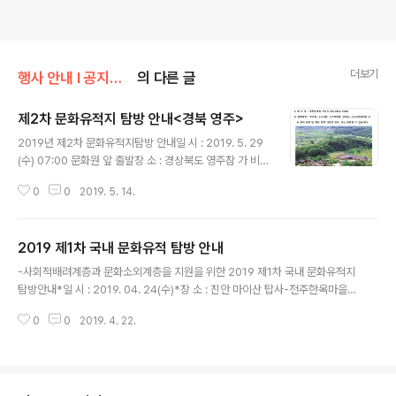
더보기
행사 안내 Ι 공지사항/문화유적지 탐방안내
의 다른 글
제2차 문화유적지 탐방 안내<경북 영주>
글 내용
2019년 제2차 문화유적지탐방 안내일 시 : 2019. 5. 29
(수) 07:00 문화원 앞 출발장 소 : 경상북도 영주참 가 비 :
30,000원4. 접 수 : 2019. 5. 16(목)~ 선착순 120명5.
0
0
2019. 5. 14.
접 수 처 : 양천문화원 사무국 (02-2651-5300)6. 탐방
일정 : 부석사, 소수서원, 소수박물관, 선비촌, 소도리전통
마을 등※ 안전과 여행자보험 가입상의 애로사항 때문에 8
2019 제1차 국내 문화유적 탐방 안내
0세 이상 고령자와 위험질병 보유자의 참여는 제한될 수
글 내용
있음을 양지바랍니다.
-사회적배려계층과 문화소외계층을 지원을 위한 2019 제1차 국내 문화유적지
탐방안내*일 시 : 2019. 04. 24(수)*장 소 : 진안 마이산 탑사-전주한옥마을
일원 *안내사항 : -이 행사는 사회적배려계층과 문화소외계층 지원을 위해 실시
0
0
2019. 4. 22.
되며 문화원 회원 일부를 포함하여 진행됩니다. -안전과 여행자보험 가입을 위
해 80세 이상과 고위험군 병력자는 참여가 불가함을 양지 바랍니다. -일반참가
자 회비 30,000원(여행자보험, 중식 및 간식, 교통비, 기념품, 문화시설 입장료
포함)*문 의 : ☎ 2651-5300(양천문화원 사무국)